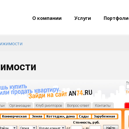
О компании
Услуги
Портфоли
вижимости
жимости