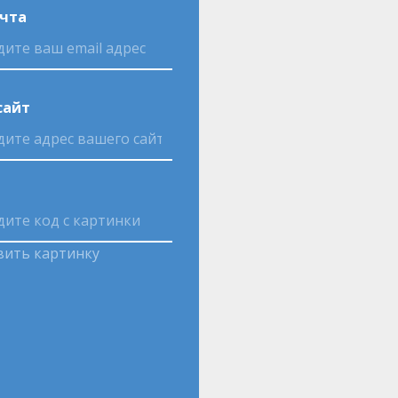
очта
сайт
вить картинку