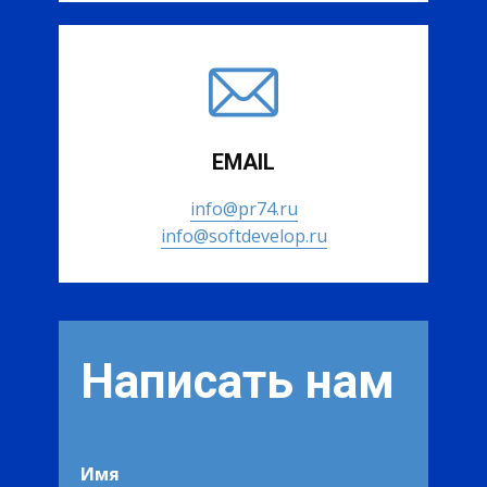
EMAIL
info@pr74.ru
info@softdevelop.ru
Написать нам
Имя