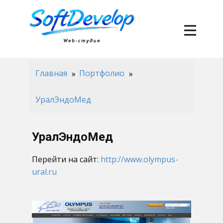
Главная
Портфолио
УралЭндоМед
УралЭндоМед
Перейти на сайт:
http://www.olympus-
ural.ru