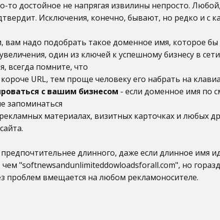
то-то достойное не напрягая извилины непросто. Любой,
дтвердит. Исключения, конечно, бывают, но редко и с 
, вам надо подобрать такое доменное имя, которое бы
увеличения, один из ключей к успешному бизнесу в сети
, всегда помните, что
 короче URL, тем проще человеку его набрать на клави
ироваться с вашим бизнесом
- если доменное имя по с
че запоминаться
рекламных материалах, визитных карточках и любых д
сайта.
 предпочтительнее длинного, даже если длинное имя и
 чем "softnewsandunlimiteddowloadsforall.com", но гора
 без проблем вмещается на любом рекламоносителе.