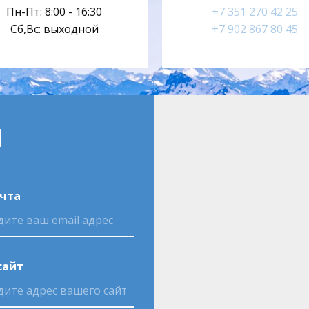
Пн-Пт: 8:00 - 16:30
+7 351 270 42 25
Сб,Вс: выходной
+7 902 867 80 45
м
очта
сайт