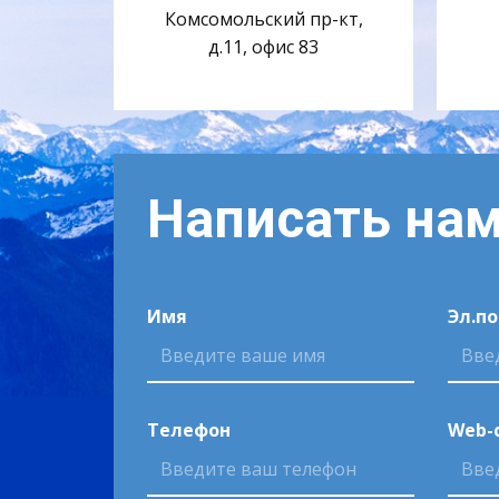
Комсомольский пр-кт,
д.11, офис 83
Написать на
Имя
Эл.п
Телефон
Web-