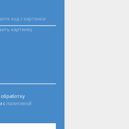
вить картинку
а обработку
и с
политикой